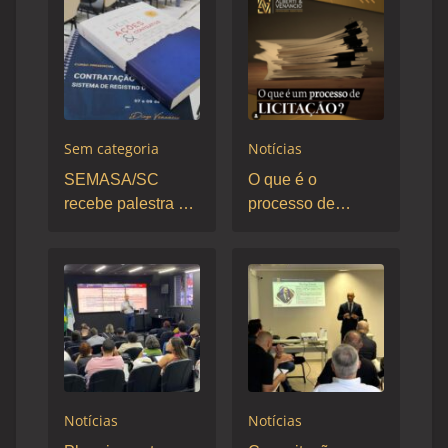
Sem categoria
Notícias
SEMASA/SC
O que é o
recebe palestra do
processo de
sócio Diogo
licitação?
Venancio
Notícias
Notícias